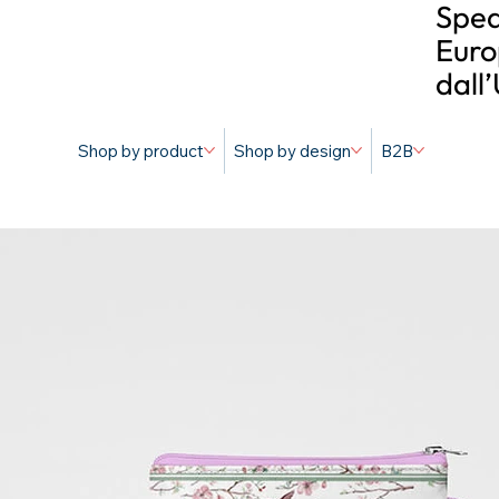
Sped
Euro
dall
Shop by product
Shop by design
B2B