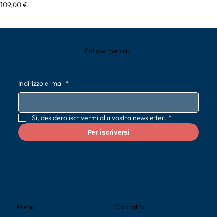
Prezzo
109,00 €
Follow the sun.
Indirizzo e-mail
*
Sì, desidero iscrivermi alla vostra newsletter.
*
Per iscriversi
Contatto
Menu