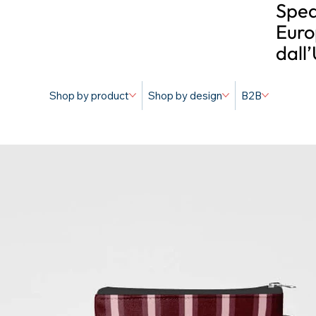
Sped
Euro
dall
Shop by product
Shop by design
B2B