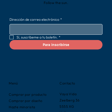
Follow the sun.
Dirección de correo electrónico
*
Sí, suscríbeme a tu boletín.
*
Para inscribirse
Contacto
Menú
Vaya Vida
Comprar por producto
Zeelberg 36
Comprar por diseño
5555 XG
Hazte minorista