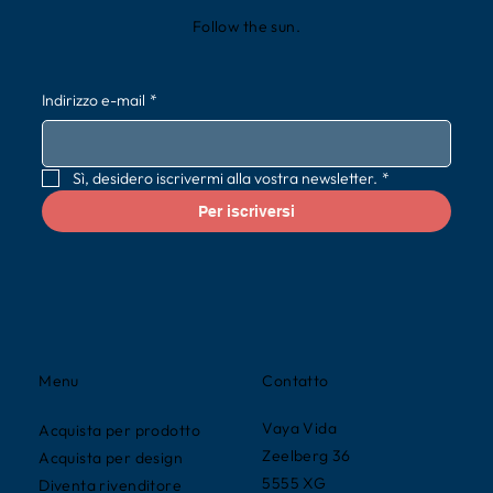
Follow the sun.
Indirizzo e-mail
*
Sì, desidero iscrivermi alla vostra newsletter.
*
Per iscriversi
Contatto
Menu
Vaya Vida
Acquista per prodotto
Zeelberg 36
Acquista per design
5555 XG
Diventa rivenditore