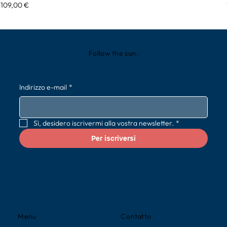
Prezzo
109,00 €
Follow the sun.
Indirizzo e-mail
*
Sì, desidero iscrivermi alla vostra newsletter.
*
Per iscriversi
Contatto
Menu