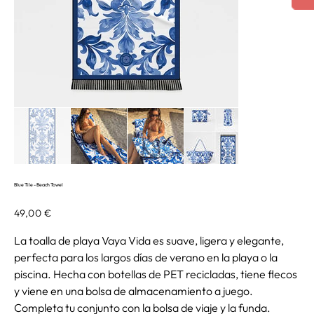
Blue Tile - Beach Towel
Precio
49,00 €
La toalla de playa Vaya Vida es suave, ligera y elegante,
perfecta para los largos días de verano en la playa o la
piscina. Hecha con botellas de PET recicladas, tiene flecos
y viene en una bolsa de almacenamiento a juego.
Completa tu conjunto con la bolsa de viaje y la funda.