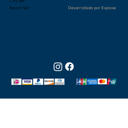
City Set
Desarrollado por Explose
Beach Set