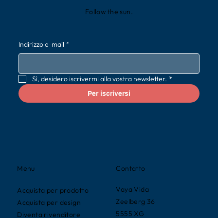
Follow the sun.
Indirizzo e-mail
*
Sì, desidero iscrivermi alla vostra newsletter.
*
Per iscriversi
Contatto
Menu
Vaya Vida
Acquista per prodotto
Zeelberg 36
Acquista per design
5555 XG
Diventa rivenditore