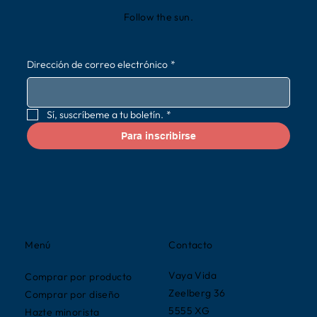
Follow the sun.
Dirección de correo electrónico
*
Sí, suscríbeme a tu boletín.
*
Para inscribirse
Contacto
Menú
Vaya Vida
Comprar por producto
Zeelberg 36
Comprar por diseño
5555 XG
Hazte minorista