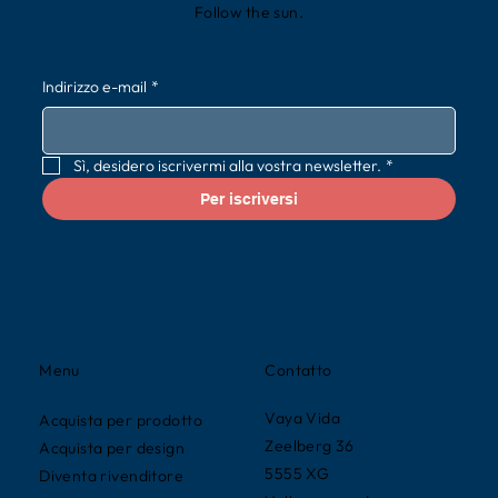
Follow the sun.
Indirizzo e-mail
*
Sì, desidero iscrivermi alla vostra newsletter.
*
Per iscriversi
Contatto
Menu
Vaya Vida
Acquista per prodotto
Zeelberg 36
Acquista per design
5555 XG
Diventa rivenditore