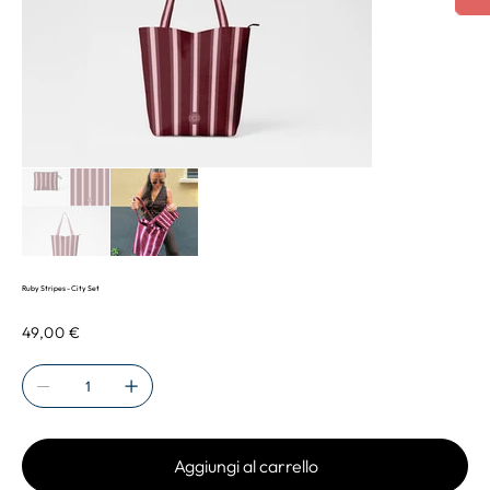
Ruby Stripes - City Set
Prezzo
49,00 €
Aggiungi al carrello