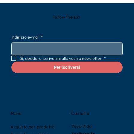
Follow the sun.
Indirizzo e-mail
*
Sì, desidero iscrivermi alla vostra newsletter.
*
Per iscriversi
Contatto
Menu
Vaya Vida
Acquista per prodotto
Zeelberg 36