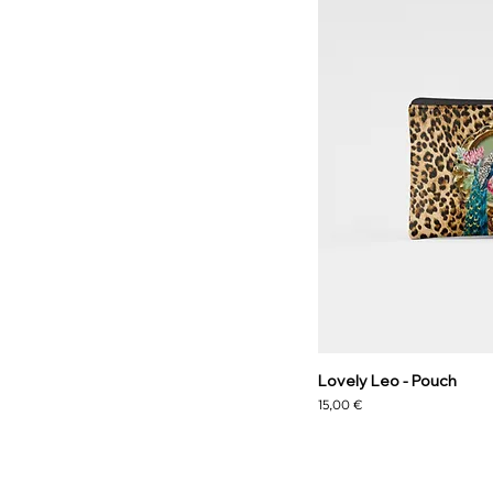
Lovely Leo - Pouch
Prezzo
15,00 €