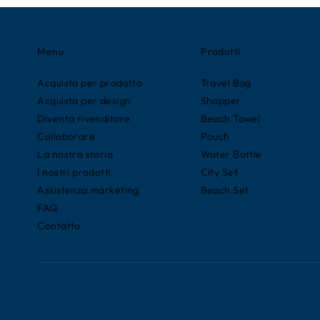
Menu
Prodotti
Acquista per prodotto
Travel Bag
Acquista per design
Shopper
Diventa rivenditore
Beach Towel
Collaborare
Pouch
La nostra storia
Water Bottle
I nostri prodotti
City Set
Assistenza marketing
Beach Set
FAQ
Contatto