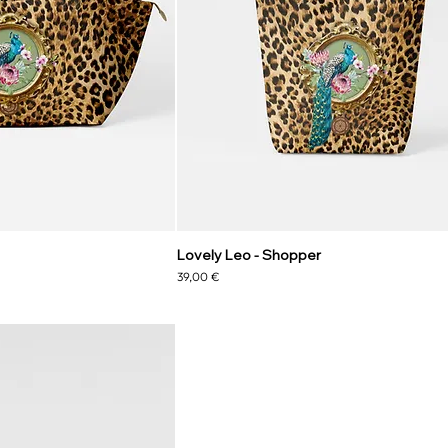
Lovely Leo - Shopper
Prezzo
39,00 €