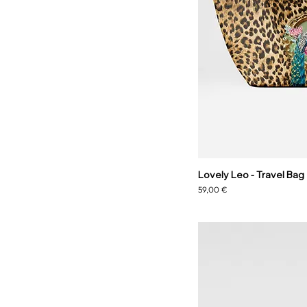
Lovely Leo - Travel Bag
Prezzo
59,00 €