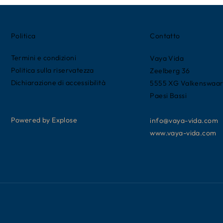
Politica
Contatto
Termini e condizioni
Vaya Vida
Politica sulla riservatezza
Zeelberg 36
Dichiarazione di accessibilità
5555 XG Valkenswaa
Paesi Bassi
Powered by Explose
info@vaya-vida.com
www.vaya-vida.com