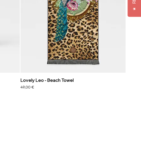
★
Lovely Leo - Beach Towel
Prezzo
49,00 €