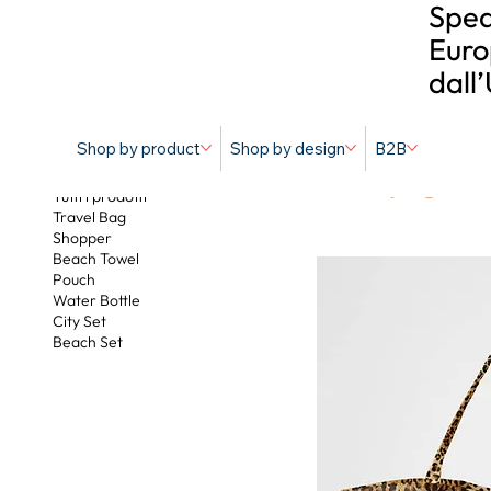
Sped
Euro
dall
Shop by product
Shop by design
B2B
Homepage in 
Tutti i prodotti
Travel Bag
Shopper
Beach Towel
Pouch
Water Bottle
City Set
Beach Set