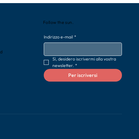
Follow the sun.
Indirizzo e-mail
*
rd
Sì, desidero iscrivermi alla vostra 
newsletter.
*
Per iscriversi