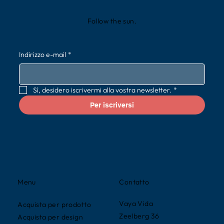
Follow the sun.
Indirizzo e-mail
*
Sì, desidero iscrivermi alla vostra newsletter.
*
Per iscriversi
Contatto
Menu
Vaya Vida
Acquista per prodotto
Zeelberg 36
Acquista per design