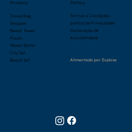
Política
Products
Termos e Condições
Travel Bag
política de Privacidade
Shopper
Declaração de
Beach Towel
Acessibilidade
Pouch
Water Bottle
City Set
Alimentado por
Explose
Beach Set