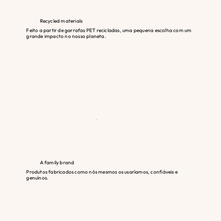
Recycled materials
Feito a partir de garrafas PET recicladas, uma pequena escolha com um
grande impacto no nosso planeta.
A family brand
Produtos fabricados como nós mesmos os usaríamos, confiáveis e
genuínos.