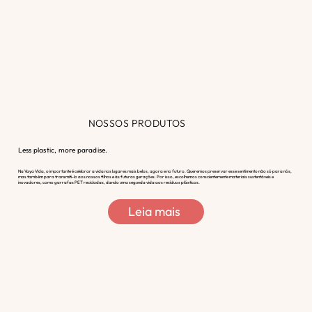
NOSSOS PRODUTOS
Less plastic, more paradise.
Na Vaya Vida, o importante é celebrar a vida nos lugares mais belos, agora e no futuro. Queremos preservar esse sentimento não só para nós,
mas também para transmiti-lo aos nossos filhos e às futuras gerações. Por isso, escolhemos conscientemente materiais sustentáveis e
inovadores, como garrafas PET recicladas, dando uma segunda vida aos resíduos plásticos.
Leia mais