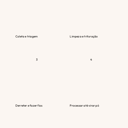
Coleta e triagem
Limpeza e trituração
Apple Blossom
3
4
Derreter e fazer fios
Processar até virar pó