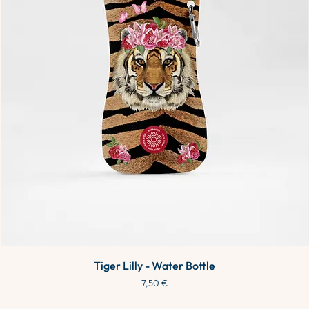
Tiger Lilly - Water Bottle
Preço
7,50 €