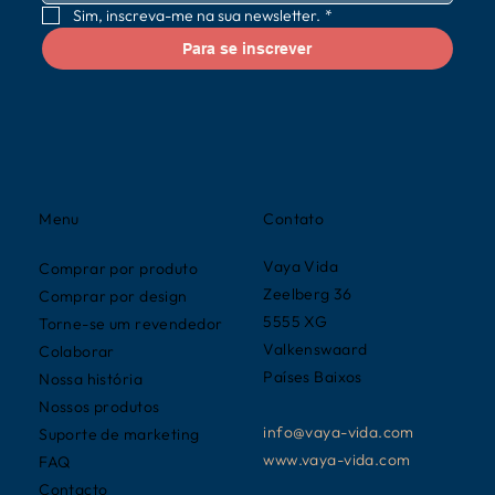
Sim, inscreva-me na sua newsletter.
*
Para se inscrever
Contato
Menu
Vaya Vida
Comprar por produto
Zeelberg 36
Comprar por design
5555 XG
Torne-se um revendedor
Valkenswaard
Colaborar
Países Baixos
Nossa história
Nossos produtos
info@vaya-vida.com
Suporte de marketing
www.vaya-vida.com
FAQ
Contacto