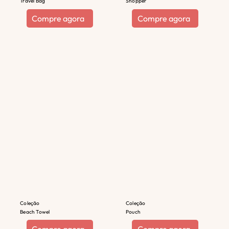
Travel Bag
Shopper
Compre agora
Compre agora
Coleção
Coleção
Beach Towel
Pouch