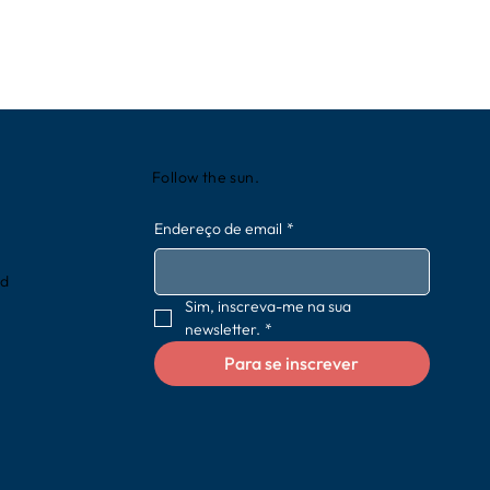
Follow the sun.
Endereço de email
*
rd
Sim, inscreva-me na sua 
newsletter.
*
Para se inscrever