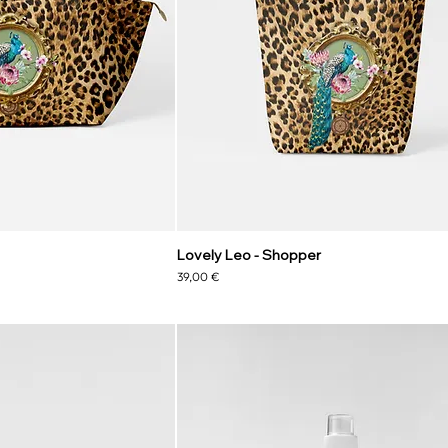
Lovely Leo - Shopper
Preço
39,00 €