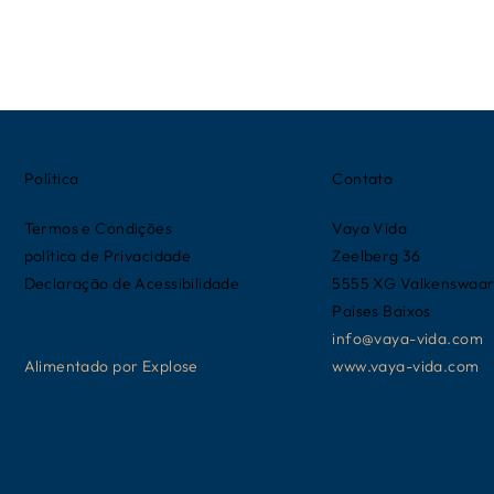
Política
Contato
Termos e Condições
Vaya Vida
política de Privacidade
Zeelberg 36
Declaração de Acessibilidade
5555 XG Valkenswaa
Países Baixos
info@vaya-vida.com
Alimentado por
Explose
www.vaya-vida.com