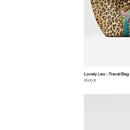
Lovely Leo - Travel Bag
Preço
59,00 €