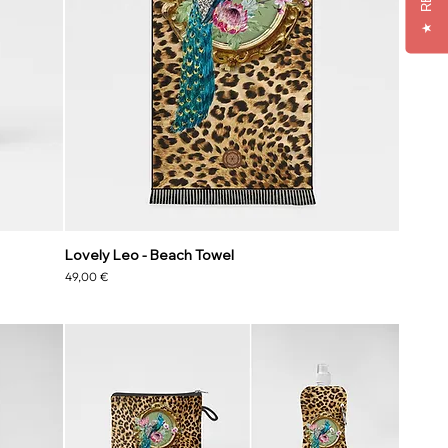
★
Lovely Leo - Beach Towel
Preço
49,00 €