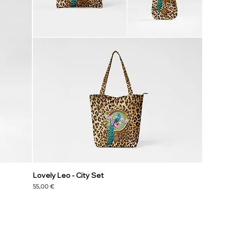
Lovely Leo - City Set
Preço
55,00 €