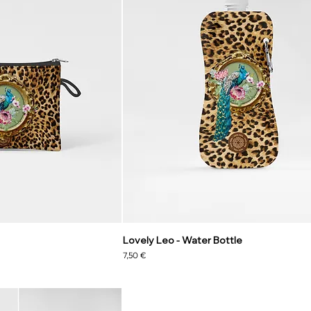
Lovely Leo - Water Bottle
Preço
7,50 €