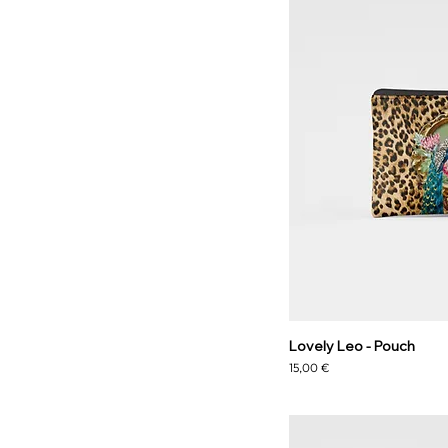
Lovely Leo - Pouch
Preço
15,00 €