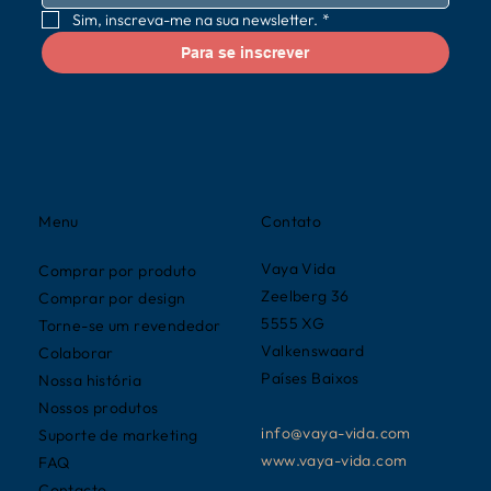
Sim, inscreva-me na sua newsletter.
*
Para se inscrever
Contato
Menu
Vaya Vida
Comprar por produto
Zeelberg 36
Comprar por design
5555 XG
Torne-se um revendedor
Valkenswaard
Colaborar
Países Baixos
Nossa história
Nossos produtos
info@vaya-vida.com
Suporte de marketing
www.vaya-vida.com
FAQ
Contacto