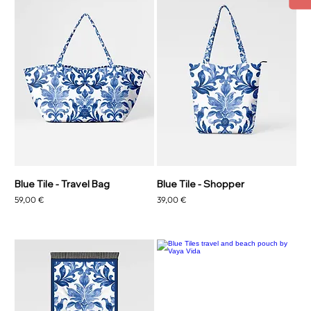
Blue Tile - Travel Bag
Blue Tile - Shopper
Preço
Preço
59,00 €
39,00 €