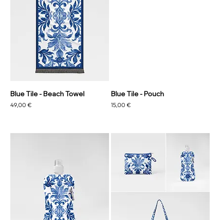
Blue Tile - Beach Towel
Blue Tile - Pouch
Preço
Preço
49,00 €
15,00 €