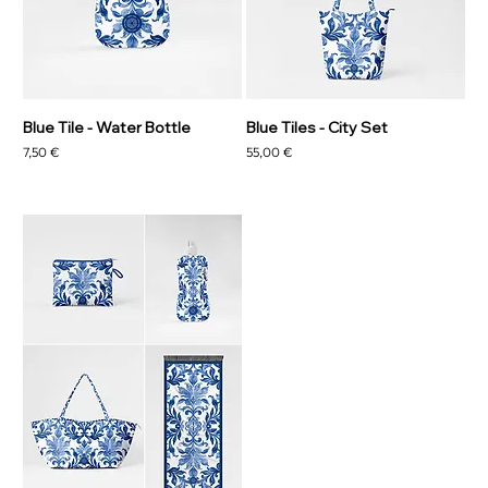
Blue Tile - Water Bottle
Blue Tiles - City Set
Preço
Preço
7,50 €
55,00 €