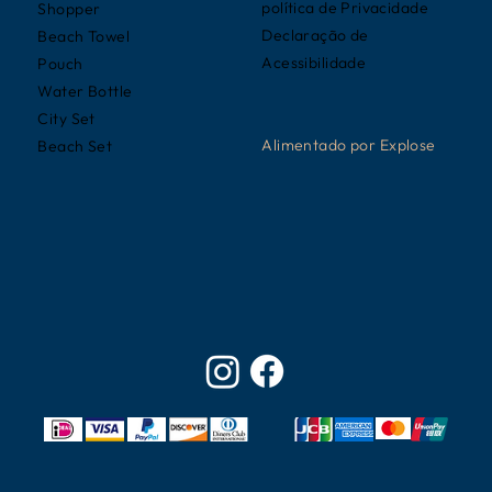
política de Privacidade
Shopper
Declaração de
Beach Towel
Acessibilidade
Pouch
Water Bottle
City Set
Alimentado por
Explose
Beach Set