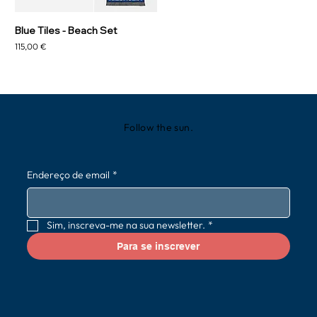
Blue Tiles - Beach Set
Preço
115,00 €
Follow the sun.
Endereço de email
*
Sim, inscreva-me na sua newsletter.
*
Para se inscrever