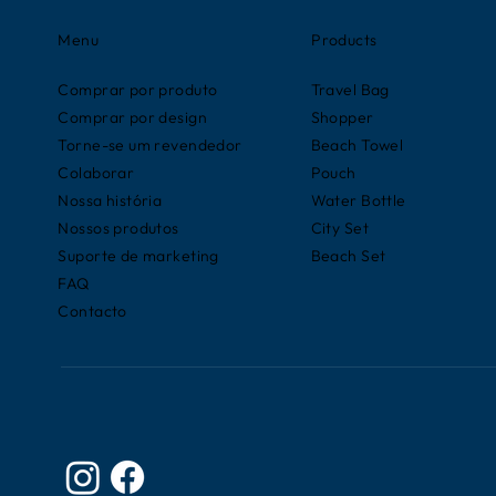
Menu
Products
Comprar por produto
Travel Bag
Comprar por design
Shopper
Torne-se um revendedor
Beach Towel
Colaborar
Pouch
Nossa história
Water Bottle
Nossos produtos
City Set
Suporte de marketing
Beach Set
FAQ
Contacto