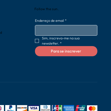
Follow the sun.
Endereço de email
*
rd
Sim, inscreva-me na sua 
newsletter.
*
Para se inscrever