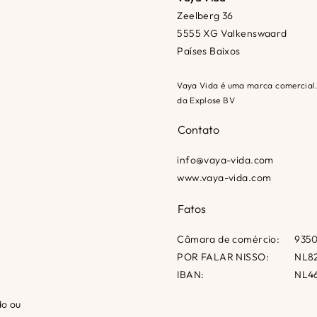
Zeelberg 36
5555 XG Valkenswaard
Países Baixos
Vaya Vida é uma marca comercial
da Explose BV
Contato
info@vaya-vida.com
www.vaya-vida.com
Fatos
Câmara de comércio:
935
POR FALAR NISSO:
NL82
IBAN:
NL46
do ou