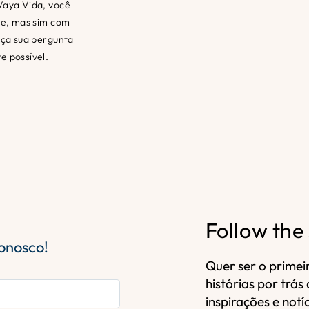
Vaya Vida, você
te, mas sim com
aça sua pergunta
 possível.
Follow the
onosco!
Quer ser o primei
histórias por trá
inspirações e notí