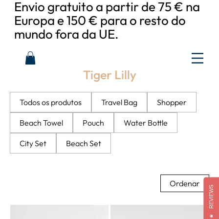
Envio gratuito a partir de 75 € na
Europa e 150 € para o resto do
mundo fora da UE.
Tiger Lilly
Todos os produtos
Travel Bag
Shopper
Beach Towel
Pouch
Water Bottle
City Set
Beach Set
Ordenar
REVIEWS
★