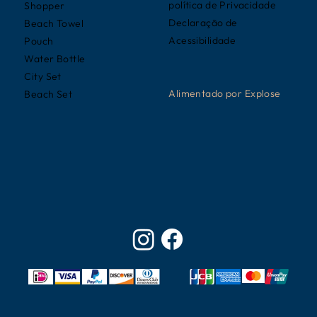
política de Privacidade
Shopper
Declaração de
Beach Towel
Acessibilidade
Pouch
Water Bottle
City Set
Alimentado por
Explose
Beach Set