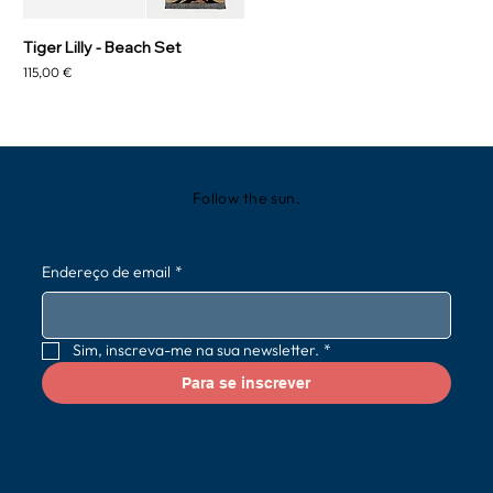
Tiger Lilly - Beach Set
Preço
115,00 €
Follow the sun.
Endereço de email
*
Sim, inscreva-me na sua newsletter.
*
Para se inscrever