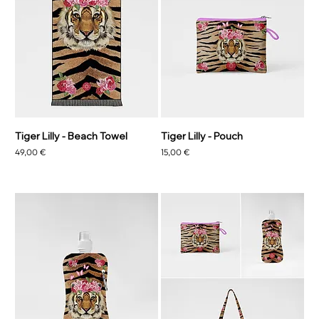
Tiger Lilly - Beach Towel
Tiger Lilly - Pouch
Preço
Preço
49,00 €
15,00 €