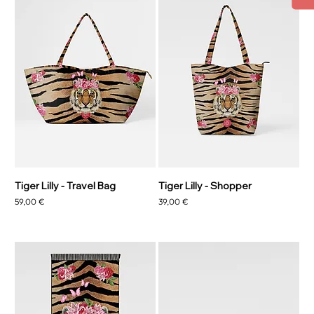
Tiger Lilly - Travel Bag
Tiger Lilly - Shopper
Preço
Preço
59,00 €
39,00 €