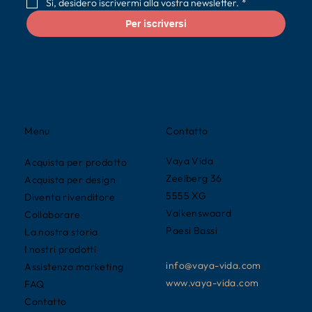
Sì, desidero iscrivermi alla vostra newsletter.
*
Per iscriversi
Contatto
Menu
Vaya Vida
Acquista per prodotto
Zeelberg 36
Acquista per design
5555 XG
Diventa rivenditore
Valkenswaard
Collaborare
Paesi Bassi
La nostra storia
I nostri prodotti
info@vaya-vida.com
Assistenza marketing
www.vaya-vida.com
FAQ
Contatto