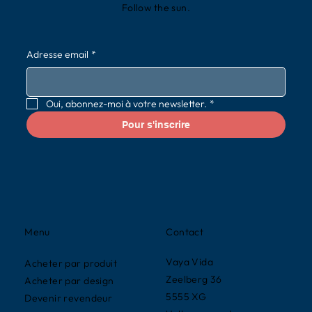
Follow the sun.
Adresse email
*
Oui, abonnez-moi à votre newsletter.
*
Pour s'inscrire
Contact
Menu
Vaya Vida
Acheter par produit
Zeelberg 36
Acheter par design
5555 XG
Devenir revendeur