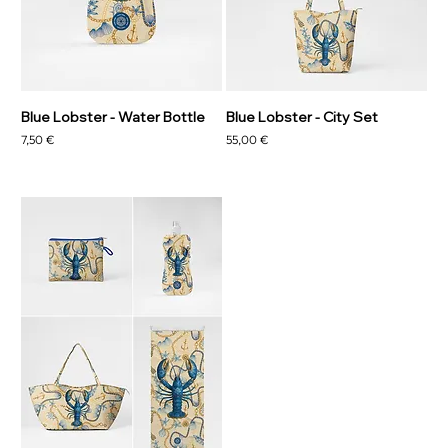
Blue Lobster - Water Bottle
Blue Lobster - City Set
Prix
Prix
7,50 €
55,00 €