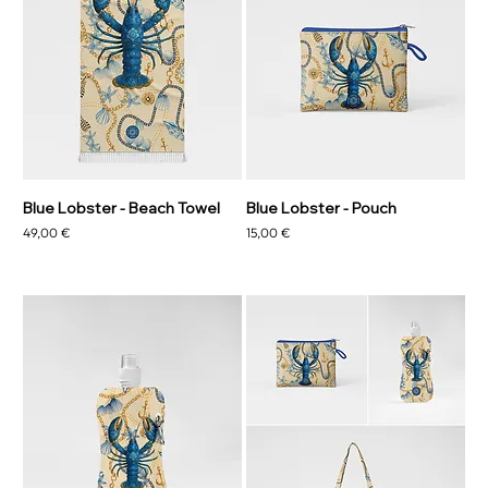
Blue Lobster - Beach Towel
Blue Lobster - Pouch
Prix
Prix
49,00 €
15,00 €