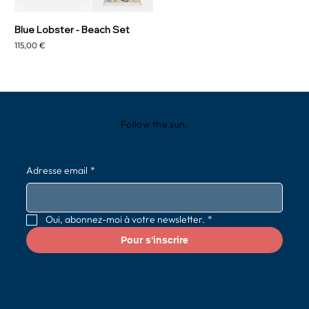
Blue Lobster - Beach Set
Prix
115,00 €
Follow the sun.
Adresse email
*
Oui, abonnez-moi à votre newsletter.
*
Pour s'inscrire