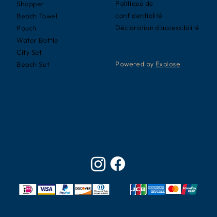
Politique de
Shopper
confidentialité
Beach Towel
Déclaration d'accessibilité
Pouch
Water Bottle
City Set
Powered by
Explose
Beach Set