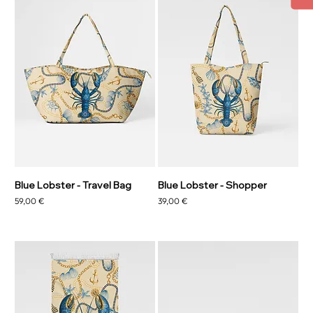
Blue Lobster - Travel Bag
Blue Lobster - Shopper
Prix
Prix
59,00 €
39,00 €