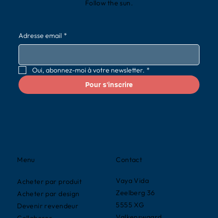
Follow the sun.
Adresse email
*
Oui, abonnez-moi à votre newsletter.
*
Pour s'inscrire
Contact
Menu
Vaya Vida
Acheter par produit
Zeelberg 36
Acheter par design
5555 XG
Devenir revendeur
Valkenswaard