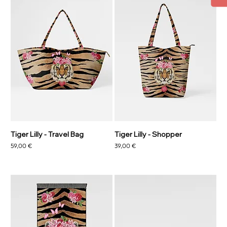
Tiger Lilly - Travel Bag
Tiger Lilly - Shopper
Prix
Prix
59,00 €
39,00 €