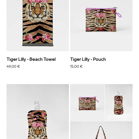
Tiger Lilly - Beach Towel
Tiger Lilly - Pouch
Prix
Prix
49,00 €
15,00 €