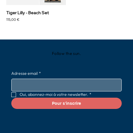
Tiger Lilly - Beach Set
Prix
115,00 €
Follow the sun.
Adresse email
*
Oui, abonnez-moi à votre newsletter.
*
Pour s'inscrire