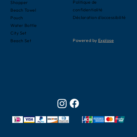
Politique de
Shopper
confidentialité
Beach Towel
Déclaration d'accessibilité
Pouch
Water Bottle
City Set
Powered by
Explose
Beach Set