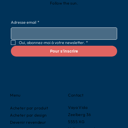
Follow the sun.
Adresse email
*
Oui, abonnez-moi à votre newsletter.
*
Pour s'inscrire
Contact
Menu
Vaya Vida
Acheter par produit
Zeelberg 36
Acheter par design
5555 XG
Devenir revendeur