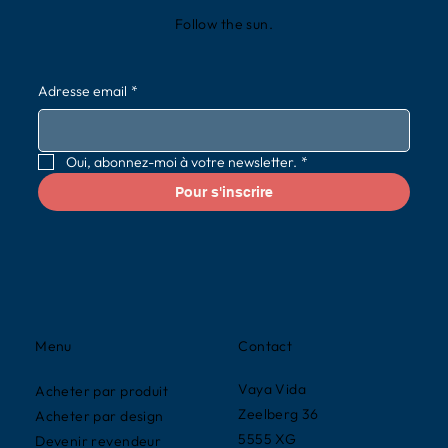
Follow the sun.
Adresse email
*
Oui, abonnez-moi à votre newsletter.
*
Pour s'inscrire
Contact
Menu
Vaya Vida
Acheter par produit
Zeelberg 36
Acheter par design
5555 XG
Devenir revendeur