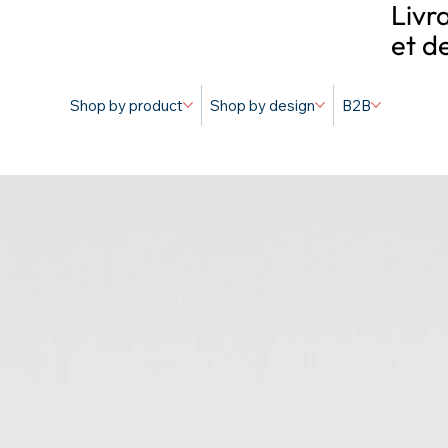
Livr
et d
Shop by product
Shop by design
B2B