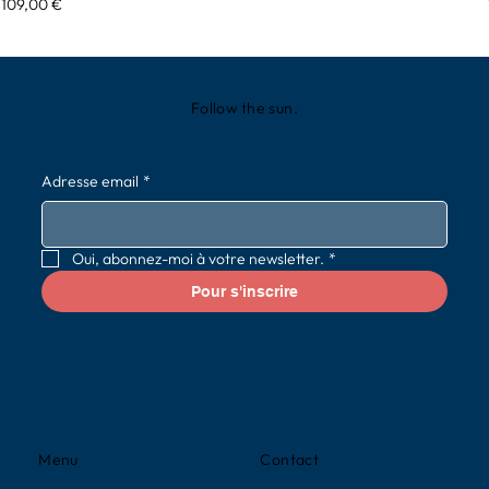
Prix
109,00 €
Follow the sun.
Adresse email
*
Oui, abonnez-moi à votre newsletter.
*
Pour s'inscrire
Contact
Menu