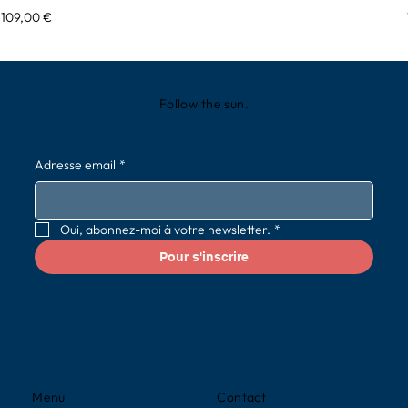
Prix
109,00 €
Follow the sun.
Adresse email
*
Oui, abonnez-moi à votre newsletter.
*
Pour s'inscrire
Contact
Menu