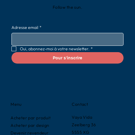
Follow the sun.
Adresse email
*
Oui, abonnez-moi à votre newsletter.
*
Pour s'inscrire
Contact
Menu
Vaya Vida
Acheter par produit
Zeelberg 36
Acheter par design
5555 XG
Devenir revendeur