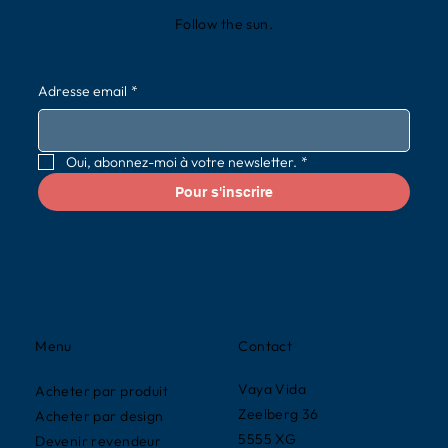
Follow the sun.
Adresse email
*
Oui, abonnez-moi à votre newsletter.
*
Pour s'inscrire
Contact
Menu
Vaya Vida
Acheter par produit
Zeelberg 36
Acheter par design
5555 XG
Devenir revendeur