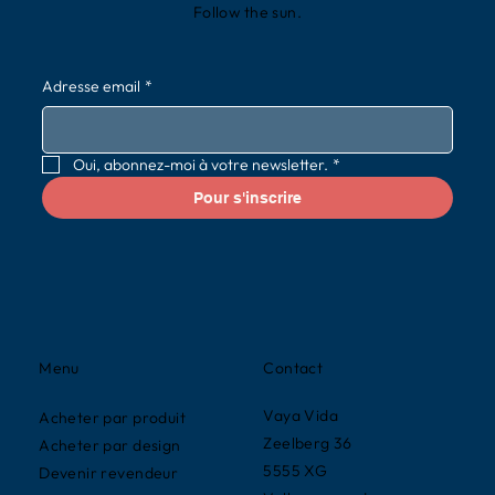
Follow the sun.
Adresse email
*
Oui, abonnez-moi à votre newsletter.
*
Pour s'inscrire
Contact
Menu
Vaya Vida
Acheter par produit
Zeelberg 36
Acheter par design
5555 XG
Devenir revendeur