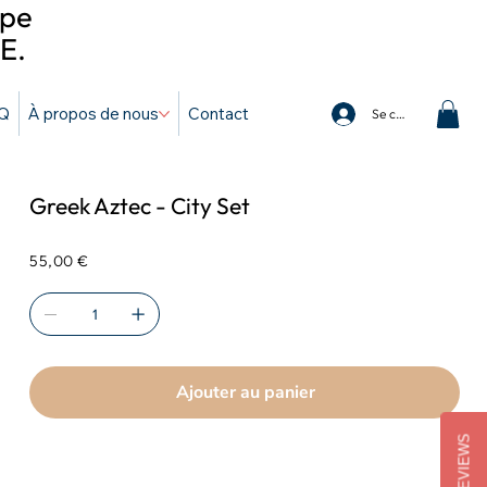
ope
E.
Q
À propos de nous
Contact
Se connecter
Greek Aztec - City Set
Prix
55,00 €
Ajouter au panier
REVIEWS