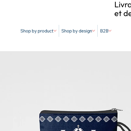
Livr
et d
Shop by product
Shop by design
B2B