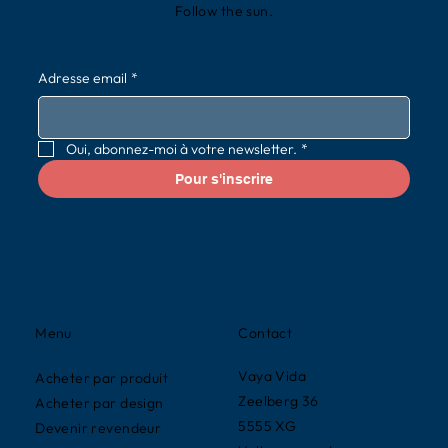
Follow the sun.
Adresse email
*
Oui, abonnez-moi à votre newsletter.
*
Pour s'inscrire
Contact
Menu
Vaya Vida
Acheter par produit
Zeelberg 36
Acheter par design
5555 XG
Devenir revendeur