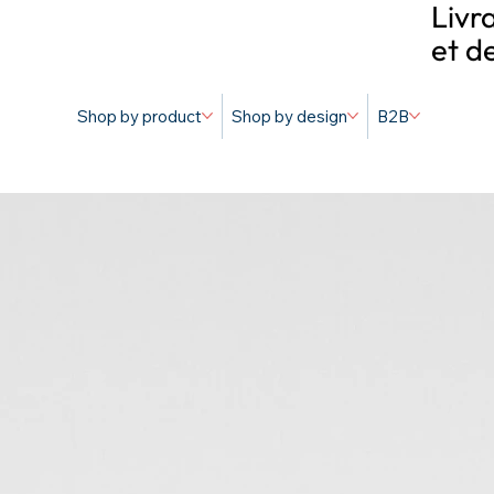
Livr
et d
Shop by product
Shop by design
B2B