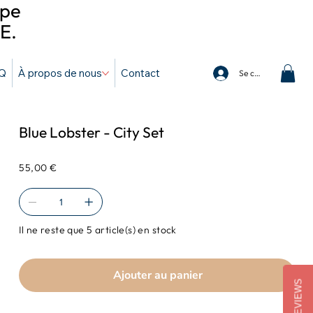
ope
E.
Q
À propos de nous
Contact
Se connecter
Blue Lobster - City Set
Prix
55,00 €
Il ne reste que 5 article(s) en stock
Ajouter au panier
REVIEWS