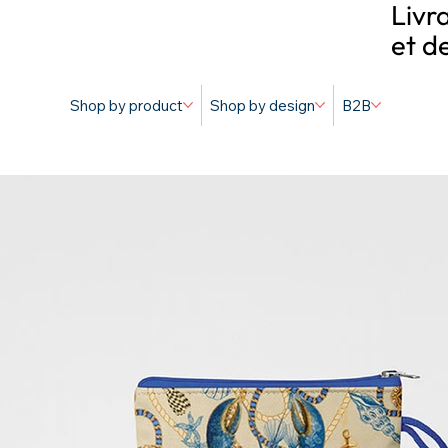
Livr
et d
Shop by product
Shop by design
B2B