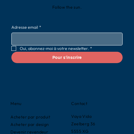
Follow the sun.
Adresse email
*
Oui, abonnez-moi à votre newsletter.
*
Pour s'inscrire
Contact
Menu
Vaya Vida
Acheter par produit
Zeelberg 36
Acheter par design
5555 XG
Devenir revendeur