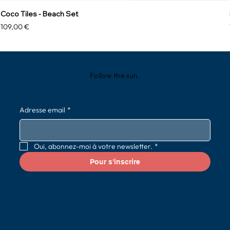
Coco Tiles - Beach Set
Prix
109,00 €
Follow the sun.
Adresse email
*
Oui, abonnez-moi à votre newsletter.
*
Pour s'inscrire