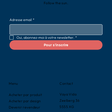
Follow the sun.
Adresse email
*
Oui, abonnez-moi à votre newsletter.
*
Pour s'inscrire
Contact
Menu
Vaya Vida
Acheter par produit
Zeelberg 36
Acheter par design
5555 XG
Devenir revendeur