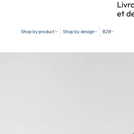
Livr
et d
Shop by product
Shop by design
B2B