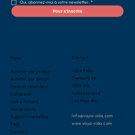
Oui, abonnez-moi à votre newsletter.
*
Pour s'inscrire
Contact
Menu
Vaya Vida
Acheter par produit
Zeelberg 36
Acheter par design
5555 XG
Devenir revendeur
Valkenswaard
Collaborer
Les Pays-Bas
Notre histoire
Nos produits
info@vaya-vida.com
Support marketing
www.vaya-vida.com
FAQ
Contact