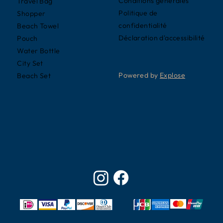
Conditions générales
Travel Bag
Politique de
Shopper
confidentialité
Beach Towel
Déclaration d'accessibilité
Pouch
Water Bottle
City Set
Powered by
Explose
Beach Set