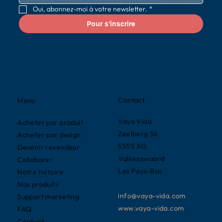
Oui, abonnez-moi à votre newsletter.
*
Pour s'inscrire
Contact
Menu
Vaya Vida
Acheter par produit
Zeelberg 36
Acheter par design
5555 XG
Devenir revendeur
Valkenswaard
Collaborer
Les Pays-Bas
Notre histoire
Nos produits
info@vaya-vida.com
Support marketing
www.vaya-vida.com
FAQ
Contact