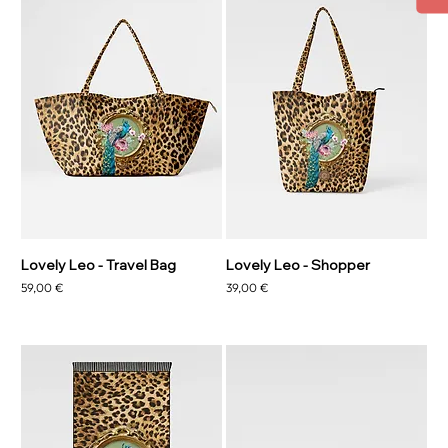
Lovely Leo - Travel Bag
Lovely Leo - Shopper
Prix
Prix
59,00 €
39,00 €