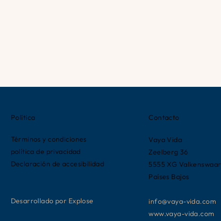
Política
Contacto
Términos y condiciones
Vaya Vida
política de privacidad
Zeelberg 36
Declaración de accesibilidad
5555 XG Valkenswaa
Países Bajos
Desarrollado por Explose
info@vaya-vida.com
www.vaya-vida.com