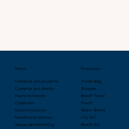
Menú
Productos
Comprar por producto
Travel Bag
Comprar por diseño
Shopper
Hazte minorista
Beach Towel
Colaborar
Pouch
Nuestra historia
Water Bottle
Nuestros productos
City Set
Apoyo de marketing
Beach Set